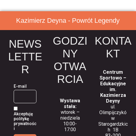
Kazimierz Deyna - Powrót Legendy
GODZI
KONTA
NEWS
NY
KT
LETTE
OTWA
R
Centrum
RCIA
Sportowo –
Edukacyjne
E-mail
im.
Kazimierza
Wystawa
Deyny
stała:
ul.
wtorek –
Olimpijczykó
Akceptuję
niedziela
w
politykę
10:00-
prywatnośc
Starogardzkic
i
17:00
h 1B
83-200