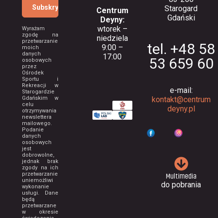
Starogard
Centrum
Gdański
Deyny:
wtorek –
Wyrażam
zgodę na
niedziela
przetwarzanie
tel. +48 58
9:00 –
moich
danych
17:00
53 659 60
osobowych
przez
Ośrodek
Sportu i
Rekreacji w
e-mail:
Starogardzie
Gdańskim w
kontakt@centrum
celu
deyny.pl
otrzymywania
newslettera
mailowego.
Podanie
danych
osobowych
jest
dobrowolne,
jednak brak
zgody na ich
Multimedia
przetwarzanie
uniemożliwi
do pobrania
wykonanie
usługi. Dane
będą
przetwarzane
w okresie