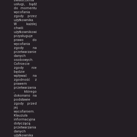
świadczenia
usługi, bądź
do momentu
wycofania
zgody przez
użytkownika.
W każdej
chwili
użytkownikowi
przysługuje
prawo do
wycofania
zgody na
przetwarzanie
danych
osobowych.
Cofniecie
zgody nie
będzie
wpływać na
zgodność z
prawem
przetwarzania
, którego
dokonano na
podstawie
zgody przed
jej
wycofaniem.
Klauzula
informacyjna
dotyczącą
przetwarzania
danych
użytkownika