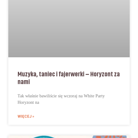
Muzyka, taniec i fajerwerki – Horyzont za
nami
Tak właśnie bawiliście się wczoraj na White Party
Horyzont na
WIĘCEJ »