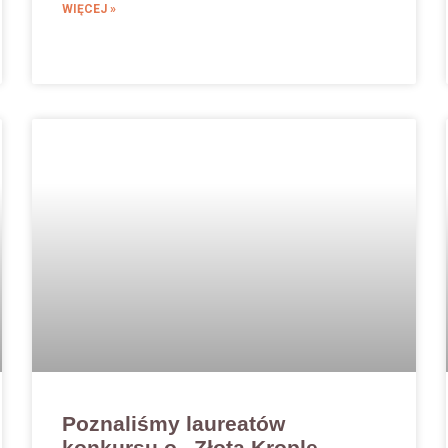
WIĘCEJ »
Poznaliśmy laureatów
konkursu o „Złotą Kroplę