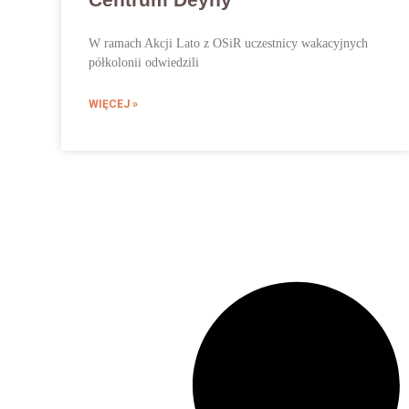
W ramach Akcji Lato z OSiR uczestnicy wakacyjnych
półkolonii odwiedzili
WIĘCEJ »