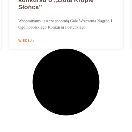
Słońca”
Wspominamy jeszcze sobotnią Galę Wręczenia Nagród I
Ogólnopolskiego Konkursu Poetyckiego
WIĘCEJ »