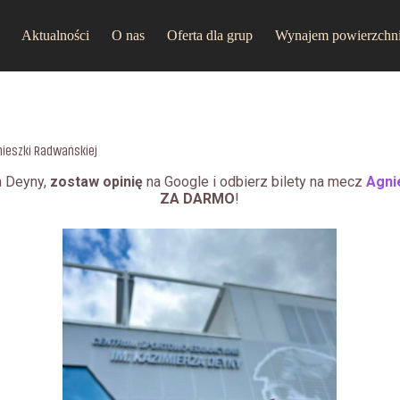
Aktualności
O nas
Oferta dla grup
Wynajem powierzchn
ieszki Radwańskiej
m Deyny,
zostaw opinię
na Google i odbierz bilety na mecz
Agni
ZA DARMO
!