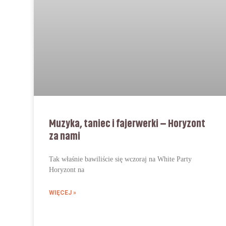
Muzyka, taniec i fajerwerki – Horyzont
za nami
Tak właśnie bawiliście się wczoraj na White Party
Horyzont na
WIĘCEJ »