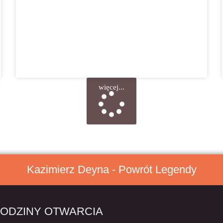
więcej...
Kazimierz Deyna - Powrót Legendy
ODZINY OTWARCIA