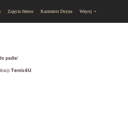
i
Zajęcia fitness
Kazimierz Deyna
Więcej
do padla
!
i 𝗧𝗲𝗻𝗶𝘀𝟰𝗨.