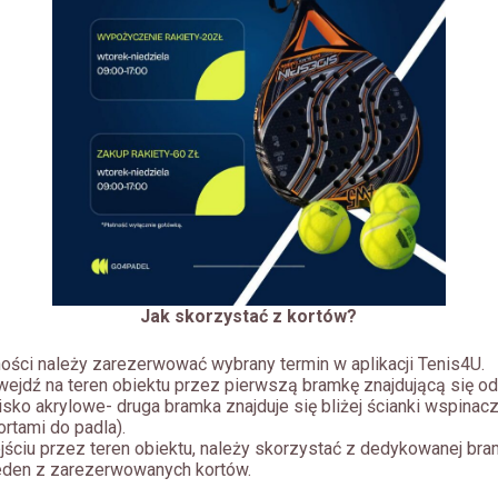
Jak skorzystać z kortów?
ości należy zarezerwować wybrany termin w aplikacji Tenis4U.
wejdź na teren obiektu przez pierwszą bramkę znajdującą się od
ko akrylowe- druga bramka znajduje się bliżej ścianki wspinacz
ortami do padla).
jściu przez teren obiektu, należy skorzystać z dedykowanej br
eden z zarezerwowanych kortów.