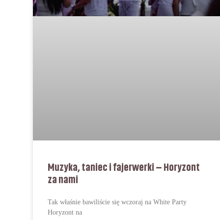
Muzyka, taniec i fajerwerki – Horyzont
za nami
Tak właśnie bawiliście się wczoraj na White Party
Horyzont na