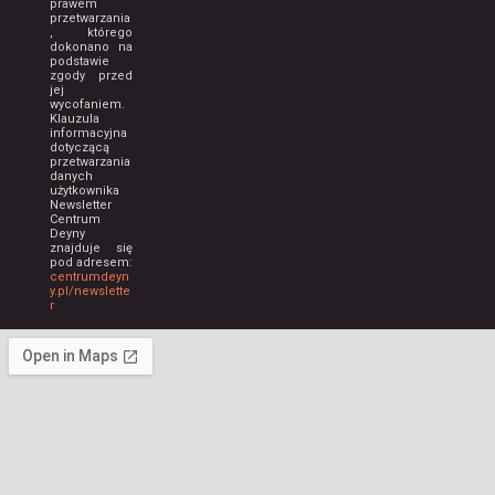
prawem
przetwarzania
, którego
dokonano na
podstawie
zgody przed
jej
wycofaniem.
Klauzula
informacyjna
dotyczącą
przetwarzania
danych
użytkownika
Newsletter
Centrum
Deyny
znajduje się
pod adresem:
centrumdeyn
y.pl/newslette
r