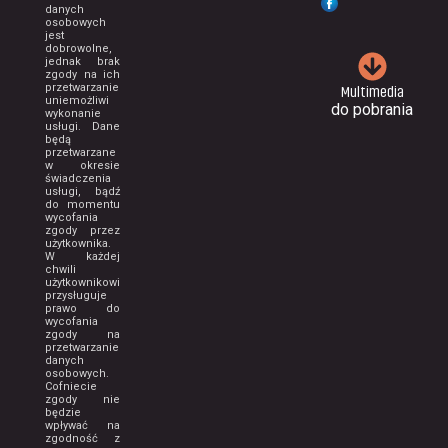
danych
osobowych
jest
dobrowolne,
jednak brak
zgody na ich
Multimedia
przetwarzanie
uniemożliwi
do pobrania
wykonanie
usługi. Dane
będą
przetwarzane
w okresie
świadczenia
usługi, bądź
do momentu
wycofania
zgody przez
użytkownika.
W każdej
chwili
użytkownikowi
przysługuje
prawo do
wycofania
zgody na
przetwarzanie
danych
osobowych.
Cofniecie
zgody nie
będzie
wpływać na
zgodność z