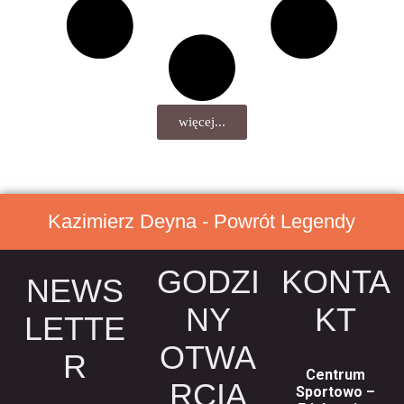
więcej...
Kazimierz Deyna - Powrót Legendy
GODZI
KONTA
NEWS
NY
KT
LETTE
OTWA
R
Centrum
RCIA
Sportowo –