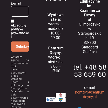
Edukacyjne
E-mail
im.
Kazimierza
Wystawa
Deyny
stała:
ul.
wtorek –
Olimpijczykó
Akceptuję
niedziela
w
politykę
10:00-
prywatnośc
Starogardzkic
i
17:00
h 1B
83-200
Starogard
Centrum
Gdański
Deyny:
wtorek –
Wyrażam
zgodę na
niedziela
przetwarzanie
tel. +48 58
9:00 –
moich
danych
17:00
53 659 60
osobowych
przez
Ośrodek
Sportu i
Rekreacji w
e-mail:
Starogardzie
Gdańskim w
kontakt@centrum
celu
deyny.pl
otrzymywania
newslettera
mailowego.
Podanie