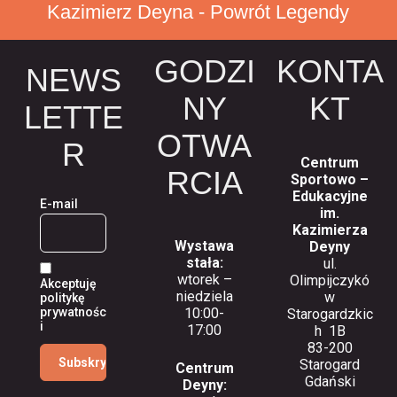
Kazimierz Deyna - Powrót Legendy
GODZI
KONTA
NEWS
NY
KT
LETTE
OTWA
R
Centrum
RCIA
Sportowo –
Edukacyjne
E-mail
im.
Kazimierza
Wystawa
Deyny
stała:
ul.
wtorek –
Olimpijczykó
Akceptuję
niedziela
w
politykę
10:00-
prywatnośc
Starogardzkic
i
17:00
h 1B
83-200
Starogard
Centrum
Gdański
Deyny: