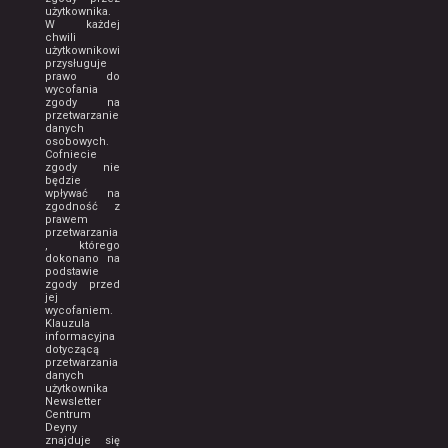
użytkownika.
W każdej
chwili
użytkownikowi
przysługuje
prawo do
wycofania
zgody na
przetwarzanie
danych
osobowych.
Cofniecie
zgody nie
będzie
wpływać na
zgodność z
prawem
przetwarzania
, którego
dokonano na
podstawie
zgody przed
jej
wycofaniem.
Klauzula
informacyjna
dotyczącą
przetwarzania
danych
użytkownika
Newsletter
Centrum
Deyny
znajduje się