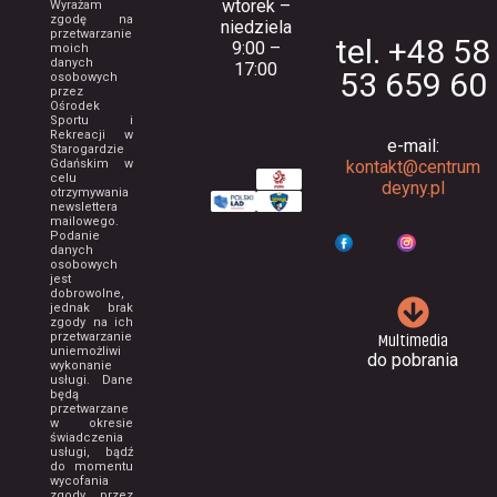
wtorek –
Wyrażam
zgodę na
niedziela
przetwarzanie
tel. +48 58
9:00 –
moich
danych
17:00
53 659 60
osobowych
przez
Ośrodek
Sportu i
Rekreacji w
e-mail:
Starogardzie
Gdańskim w
kontakt@centrum
celu
deyny.pl
otrzymywania
newslettera
mailowego.
Podanie
danych
osobowych
jest
dobrowolne,
jednak brak
zgody na ich
Multimedia
przetwarzanie
uniemożliwi
do pobrania
wykonanie
usługi. Dane
będą
przetwarzane
w okresie
świadczenia
usługi, bądź
do momentu
wycofania
zgody przez