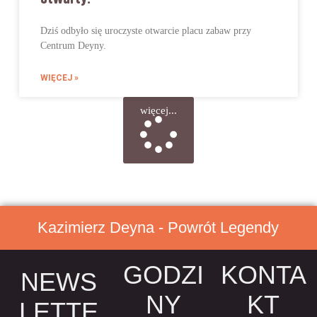
Dziś odbyło się uroczyste otwarcie placu zabaw przy
Centrum Deyny.
WIĘCEJ »
więcej...
Kazimierz Deyna - Powrót Legendy
GODZI
KONTA
NEWS
NY
KT
LETTE