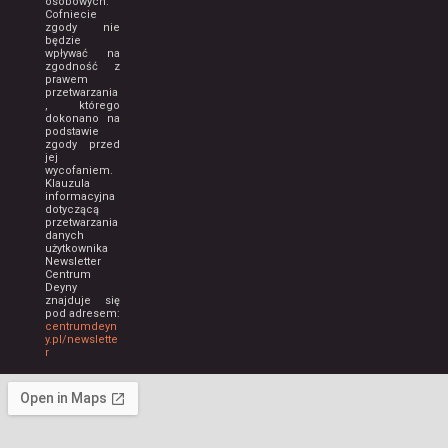
osobowych.
Cofniecie
zgody nie
będzie
wpływać na
zgodność z
prawem
przetwarzania
, którego
dokonano na
podstawie
zgody przed
jej
wycofaniem.
Klauzula
informacyjna
dotyczącą
przetwarzania
danych
użytkownika
Newsletter
Centrum
Deyny
znajduje się
pod adresem:
centrumdeyn
y.pl/newslette
r