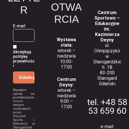
OTWA
R
Centrum
RCIA
Sportowo –
Edukacyjne
E-mail
im.
Kazimierza
Wystawa
Deyny
stała:
ul.
wtorek –
Olimpijczykó
Akceptuję
niedziela
w
politykę
10:00-
prywatnośc
Starogardzkic
i
17:00
h 1B
83-200
Starogard
Centrum
Gdański
Deyny:
wtorek –
Wyrażam
zgodę na
niedziela
przetwarzanie
tel. +48 58
9:00 –
moich
danych
17:00
53 659 60
osobowych
przez
Ośrodek
Sportu i
Rekreacji w
e-mail:
Starogardzie