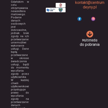
Gdańskim w
kontakt@centrum
celu
deyny.pl
otrzymywania
newslettera
mailowego.
Podanie
danych
osobowych
jest
dobrowolne,
jednak brak
zgody na ich
Multimedia
przetwarzanie
uniemożliwi
do pobrania
wykonanie
usługi. Dane
będą
przetwarzane
w okresie
świadczenia
usługi, bądź
do momentu
wycofania
zgody przez
użytkownika.
W każdej
chwili
użytkownikowi
przysługuje
prawo do
wycofania
zgody na
przetwarzanie
danych