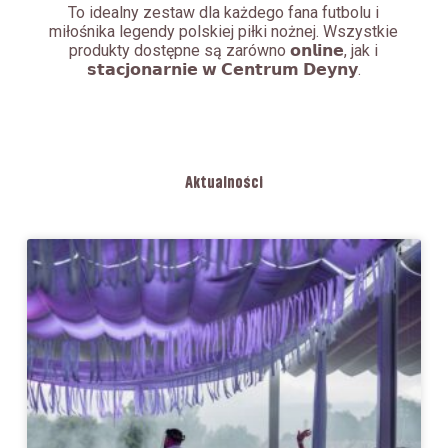
To idealny zestaw dla każdego fana futbolu i
miłośnika legendy polskiej piłki nożnej. Wszystkie
produkty dostępne są zarówno 𝗼𝗻𝗹𝗶𝗻𝗲, jak i
𝘀𝘁𝗮𝗰𝗷𝗼𝗻𝗮𝗿𝗻𝗶𝗲 𝘄 𝗖𝗲𝗻𝘁𝗿𝘂𝗺 𝗗𝗲𝘆𝗻𝘆.
Aktualności