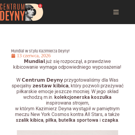
Mundial w stylu Kazimierza Deyny!
13 czerwca, 2026
𝗠𝘂𝗻𝗱𝗶𝗮𝗹 już się rozpoczął, a prawdziwe
kibicowanie wymaga odpowiedniego wyposażenia!
W 𝗖𝗲𝗻𝘁𝗿𝘂𝗺 𝗗𝗲𝘆𝗻𝘆 przygotowaliśmy dla Was
specjalny 𝘇𝗲𝘀𝘁𝗮𝘄 𝗸𝗶𝗯𝗶𝗰𝗮, który pozwoli przeżywać
piłkarskie emocje jeszcze mocniej. W jego skład
wchodzą m.in.
kolekcjonerska koszulka
inspirowana strojem,
w którym Kazimierz Deyna wystąpił w pamiętnym
meczu New York Cosmos kontra All Stars, a także
szalik kibica
,
piłka
,
butelka sportowa
i
czapka
.