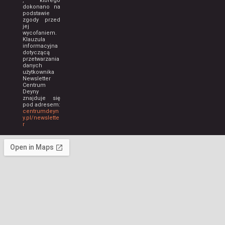
, którego
dokonano na
podstawie
zgody przed
jej
wycofaniem.
Klauzula
informacyjna
dotyczącą
przetwarzania
danych
użytkownika
Newsletter
Centrum
Deyny
znajduje się
pod adresem:
centrumdeyn
y.pl/newslette
r