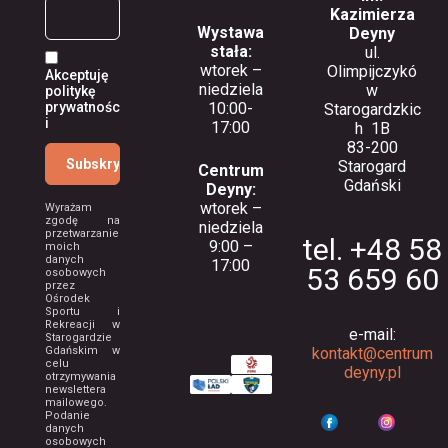
Kazimierza
Wystawa
Deyny
stała:
ul.
wtorek –
Olimpijczykó
Akceptuję
niedziela
w
politykę
10:00-
prywatnośc
Starogardzkic
i
17:00
h 1B
83-200
Starogard
Centrum
Gdański
Deyny:
wtorek –
Wyrażam
zgodę na
niedziela
przetwarzanie
tel. +48 58
9:00 –
moich
danych
17:00
53 659 60
osobowych
przez
Ośrodek
Sportu i
Rekreacji w
e-mail:
Starogardzie
Gdańskim w
kontakt@centrum
celu
deyny.pl
otrzymywania
newslettera
mailowego.
Podanie
danych
osobowych