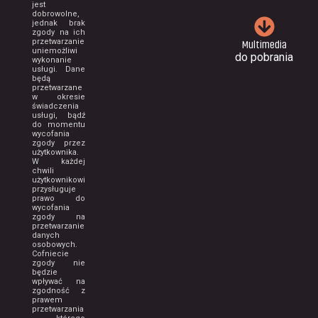
jest
dobrowolne,
jednak brak
zgody na ich
Multimedia
przetwarzanie
uniemożliwi
do pobrania
wykonanie
usługi. Dane
będą
przetwarzane
w okresie
świadczenia
usługi, bądź
do momentu
wycofania
zgody przez
użytkownika.
W każdej
chwili
użytkownikowi
przysługuje
prawo do
wycofania
zgody na
przetwarzanie
danych
osobowych.
Cofniecie
zgody nie
będzie
wpływać na
zgodność z
prawem
przetwarzania